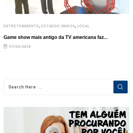
,
,
ENTRETENIMENTO
ESTADOS UNIDOS
LOCAL
L
Game show mais antigo da TV americana faz...
I
se
07/08/2026