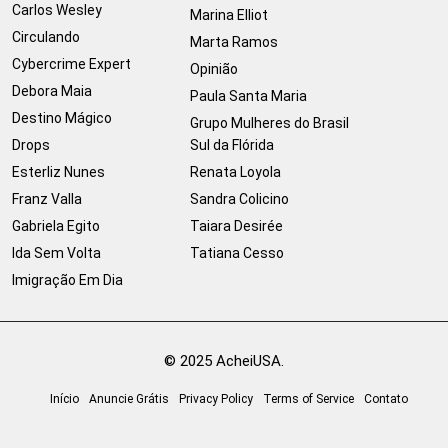
Carlos Wesley
Marina Elliot
Circulando
Marta Ramos
Cybercrime Expert
Opinião
Debora Maia
Paula Santa Maria
Destino Mágico
Grupo Mulheres do Brasil
Drops
Sul da Flórida
Esterliz Nunes
Renata Loyola
Franz Valla
Sandra Colicino
Gabriela Egito
Taiara Desirée
Ida Sem Volta
Tatiana Cesso
Imigração Em Dia
© 2025 AcheiUSA.
Início
Anuncie Grátis
Privacy Policy
Terms of Service
Contato