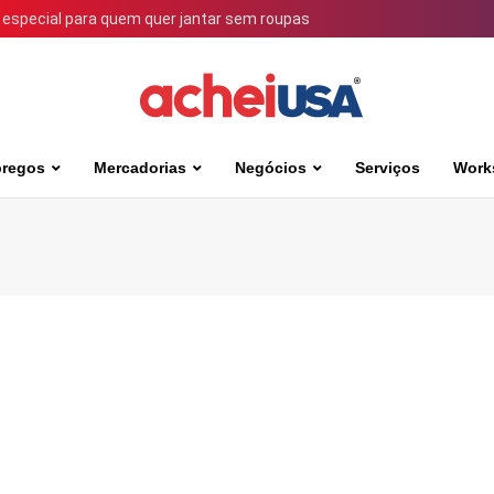
 especial para quem quer jantar sem roupas
regos
Mercadorias
Negócios
Serviços
Work