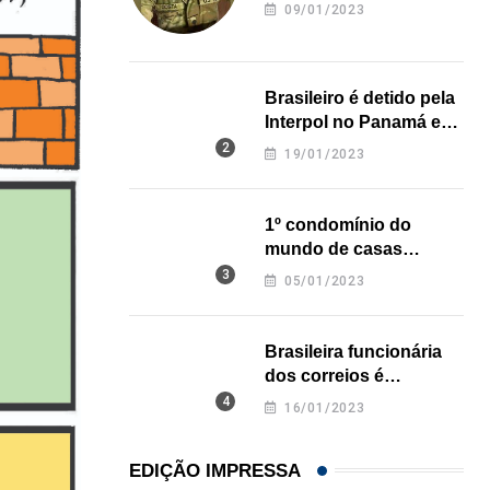
revela onde deixou o
09/01/2023
corpo
Brasileiro é detido pela
Interpol no Panamá e
pode pegar prisão
19/01/2023
perpétua nos EUA
1º condomínio do
mundo de casas
impressas em 3D é
05/01/2023
inaugurado no Texas
Brasileira funcionária
dos correios é
assassinada a facadas
16/01/2023
na Califórnia
EDIÇÃO IMPRESSA