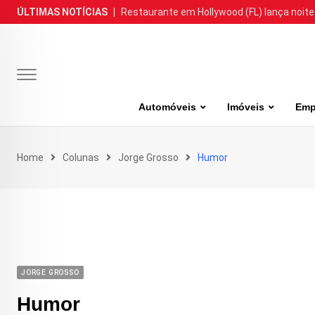
Skip
ÚLTIMAS NOTÍCIAS
|
Restaurante em Hollywood (FL) lança noite
to
content
Automóveis
Imóveis
Emp
Home
Colunas
Jorge Grosso
Humor
JORGE GROSSO
Humor