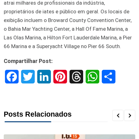
atrai milhares de profissionais da indústria,
proprietários de iates e público em geral. Os locais de
exibição incluem o Broward County Convention Center,
o Bahia Mar Yachting Center, a Hall Of Fame Marina, a
Las Olas Marina, a Hilton Fort Lauderdale Marina, a Pier
66 Marina e a Superyacht Village no Pier 66 South.
Compartilhar Post:
F
T
L
P
T
W
S
a
w
i
i
h
h
h
c
i
n
n
r
a
a
Posts Relacionados
e
t
k
t
e
t
r
b
t
e
e
a
s
e