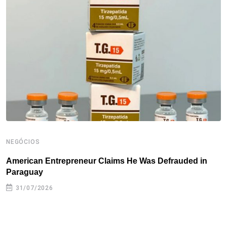
o
e
d
r
d
A
o
r
I
e
s
p
k
n
s
p
t
NEGÓCIOS
N
American Entrepreneur Claims He Was Defrauded in
D
Paraguay
31/07/2026