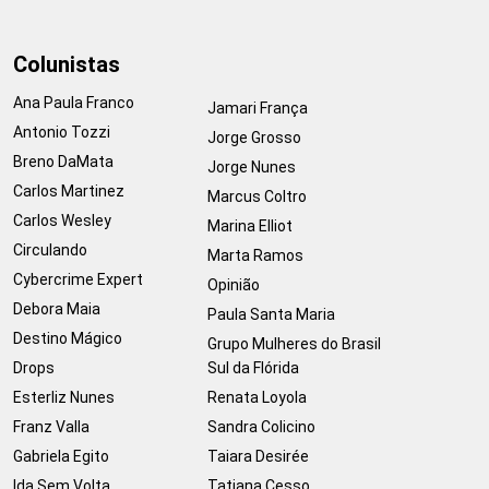
Colunistas
Ana Paula Franco
Jamari França
Antonio Tozzi
Jorge Grosso
Breno DaMata
Jorge Nunes
Carlos Martinez
Marcus Coltro
Carlos Wesley
Marina Elliot
Circulando
Marta Ramos
Cybercrime Expert
Opinião
Debora Maia
Paula Santa Maria
Destino Mágico
Grupo Mulheres do Brasil
Drops
Sul da Flórida
Esterliz Nunes
Renata Loyola
Franz Valla
Sandra Colicino
Gabriela Egito
Taiara Desirée
Ida Sem Volta
Tatiana Cesso