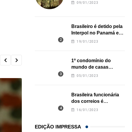
revela onde deixou o
09/01/2023
corpo
Brasileiro é detido pela
Interpol no Panamá e
pode pegar prisão
19/01/2023
perpétua nos EUA
1º condomínio do
mundo de casas
impressas em 3D é
05/01/2023
inaugurado no Texas
Brasileira funcionária
dos correios é
assassinada a facadas
16/01/2023
na Califórnia
EDIÇÃO IMPRESSA