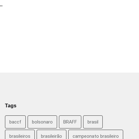
.
Tags
baccf
bolsonaro
BRAFF
brasil
brasileiros
brasileirão
campeonato brasileiro