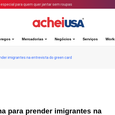
 especial para quem quer jantar sem roupas
regos
Mercadorias
Negócios
Serviços
Work
ender imigrantes na entrevista do green card
ha para prender imigrantes na