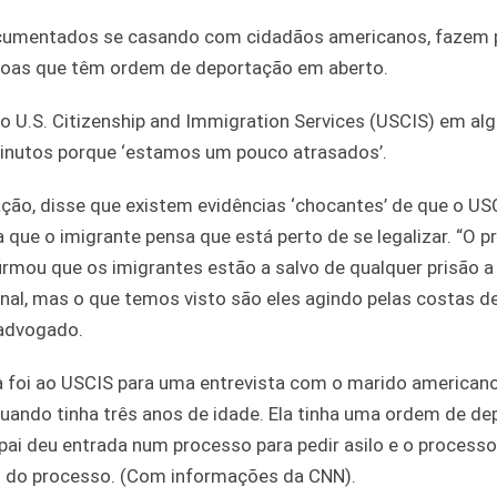
ocumentados se casando com cidadãos americanos, fazem 
soas que têm ordem de deportação em aberto.
o U.S. Citizenship and Immigration Services (USCIS) em al
minutos porque ‘estamos um pouco atrasados’.
o, disse que existem evidências ‘chocantes’ de que o USC
que o imigrante pensa que está perto de se legalizar. “O p
irmou que os imigrantes estão a salvo de qualquer prisão a
al, mas o que temos visto são eles agindo pelas costas d
 advogado.
la foi ao USCIS para uma entrevista com o marido americano
 quando tinha três anos de idade. Ela tinha uma ordem de d
ai deu entrada num processo para pedir asilo e o processo
al do processo. (Com informações da CNN).