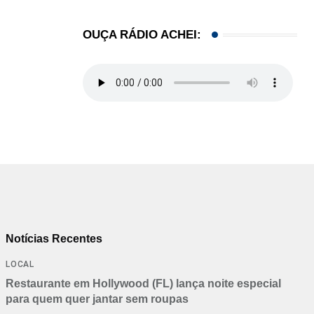
Professor brasileiro de jiu-jítsu é preso pelo ICE...
04/08/2026
OUÇA RÁDIO ACHEI:
Notícias Recentes
LOCAL
Restaurante em Hollywood (FL) lança noite especial
para quem quer jantar sem roupas