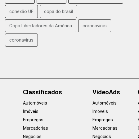
conexão UF
copa do brasil
Copa Libertadores da América
coronavirus
coronavírus
Classificados
VideoAds
Automóveis
Automóveis
Imóveis
Imóveis
Empregos
Empregos
Mercadorias
Mercadorias
Negócios
Negócios