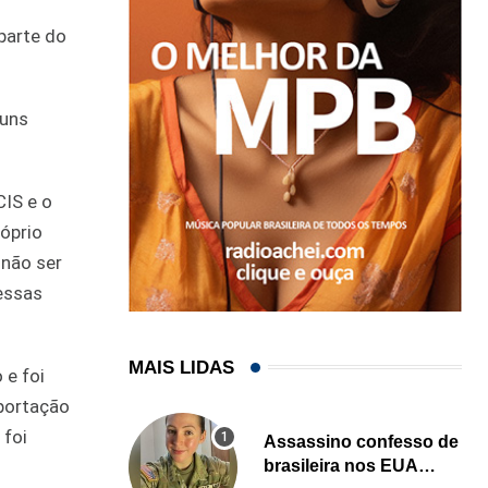
parte do
guns
IS e o
róprio
 não ser
essas
MAIS LIDAS
 e foi
eportação
 foi
Assassino confesso de
brasileira nos EUA