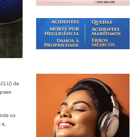
ACLU) de
green
onde os
 e,