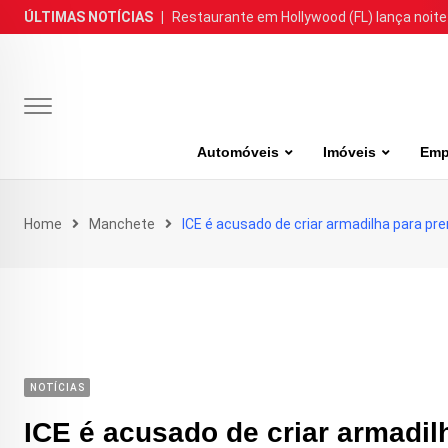
Skip
ÚLTIMAS NOTÍCIAS
|
Restaurante em Hollywood (FL) lança noite
to
content
Automóveis
Imóveis
Emp
Home
Manchete
ICE é acusado de criar armadilha para pr
NOTÍCIAS
ICE é acusado de criar armadil