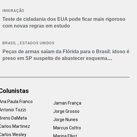
IMIGRAÇÃO
Teste de cidadania dos EUA pode ficar mais rigoroso
com novas regras em estudo
,
BRASIL
ESTADOS UNIDOS
Peças de armas saíam da Flórida para o Brasil: idoso é
preso em SP suspeito de abastecer esquema
criminoso
Colunistas
Ana Paula Franco
Jamari França
Antonio Tozzi
Jorge Grosso
Breno DaMata
Jorge Nunes
Carlos Martinez
Marcus Coltro
Carlos Wesley
Marina Elliot