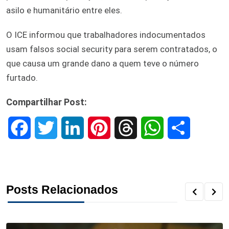
asilo e humanitário entre eles.
O ICE informou que trabalhadores indocumentados
usam falsos social security para serem contratados, o
que causa um grande dano a quem teve o número
furtado.
Compartilhar Post:
F
T
L
P
T
W
S
a
w
i
i
h
h
h
c
i
n
n
r
a
a
Posts Relacionados
e
t
k
t
e
t
r
b
t
e
e
a
s
e