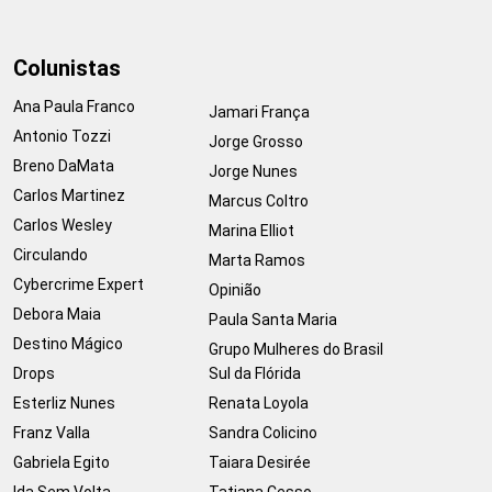
Colunistas
Ana Paula Franco
Jamari França
Antonio Tozzi
Jorge Grosso
Breno DaMata
Jorge Nunes
Carlos Martinez
Marcus Coltro
Carlos Wesley
Marina Elliot
Circulando
Marta Ramos
Cybercrime Expert
Opinião
Debora Maia
Paula Santa Maria
Destino Mágico
Grupo Mulheres do Brasil
Drops
Sul da Flórida
Esterliz Nunes
Renata Loyola
Franz Valla
Sandra Colicino
Gabriela Egito
Taiara Desirée
Ida Sem Volta
Tatiana Cesso