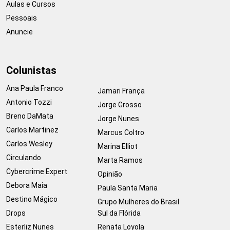
Aulas e Cursos
Pessoais
Anuncie
Colunistas
Ana Paula Franco
Jamari França
Antonio Tozzi
Jorge Grosso
Breno DaMata
Jorge Nunes
Carlos Martinez
Marcus Coltro
Carlos Wesley
Marina Elliot
Circulando
Marta Ramos
Cybercrime Expert
Opinião
Debora Maia
Paula Santa Maria
Destino Mágico
Grupo Mulheres do Brasil
Drops
Sul da Flórida
Esterliz Nunes
Renata Loyola