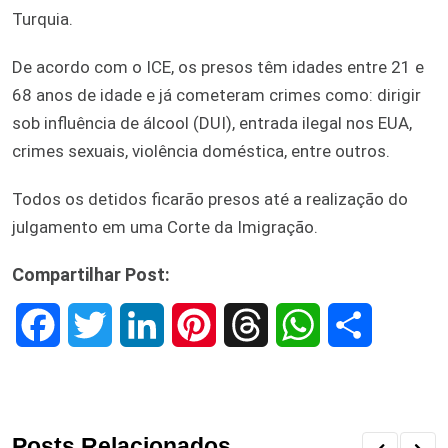
Turquia.
De acordo com o ICE, os presos têm idades entre 21 e
68 anos de idade e já cometeram crimes como: dirigir
sob influência de álcool (DUI), entrada ilegal nos EUA,
crimes sexuais, violência doméstica, entre outros.
Todos os detidos ficarão presos até a realização do
julgamento em uma Corte da Imigração.
Compartilhar Post:
F
T
L
P
T
W
S
a
w
i
i
h
h
h
c
i
n
n
r
a
a
Posts Relacionados