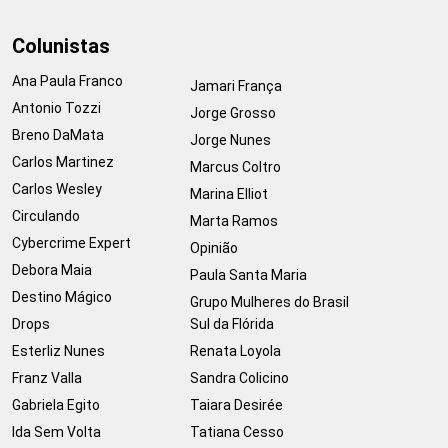
Colunistas
Ana Paula Franco
Jamari França
Antonio Tozzi
Jorge Grosso
Breno DaMata
Jorge Nunes
Carlos Martinez
Marcus Coltro
Carlos Wesley
Marina Elliot
Circulando
Marta Ramos
Cybercrime Expert
Opinião
Debora Maia
Paula Santa Maria
Destino Mágico
Grupo Mulheres do Brasil
Drops
Sul da Flórida
Esterliz Nunes
Renata Loyola
Franz Valla
Sandra Colicino
Gabriela Egito
Taiara Desirée
Ida Sem Volta
Tatiana Cesso