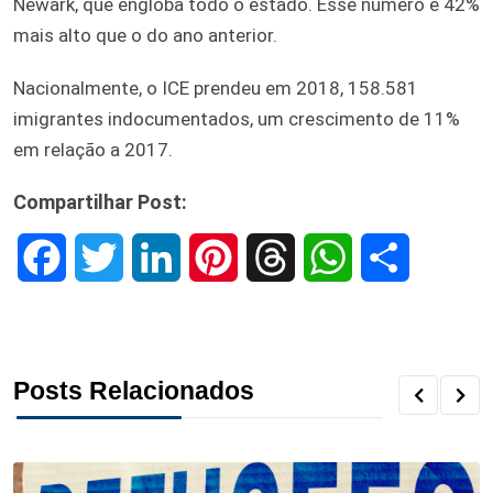
Newark, que engloba todo o estado. Esse número é 42%
mais alto que o do ano anterior.
Nacionalmente, o ICE prendeu em 2018, 158.581
imigrantes indocumentados, um crescimento de 11%
em relação a 2017.
Compartilhar Post:
F
T
L
P
T
W
S
a
w
i
i
h
h
h
c
i
n
n
r
a
a
Posts Relacionados
e
t
k
t
e
t
r
b
t
e
e
a
s
e