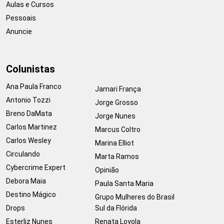
Aulas e Cursos
Pessoais
Anuncie
Colunistas
Ana Paula Franco
Jamari França
Antonio Tozzi
Jorge Grosso
Breno DaMata
Jorge Nunes
Carlos Martinez
Marcus Coltro
Carlos Wesley
Marina Elliot
Circulando
Marta Ramos
Cybercrime Expert
Opinião
Debora Maia
Paula Santa Maria
Destino Mágico
Grupo Mulheres do Brasil
Drops
Sul da Flórida
Esterliz Nunes
Renata Loyola