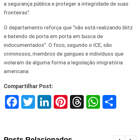
a segurança pública e proteger a integridade de suas
fronteiras”.
O departamento reforça que “não está realizando blitz
e batendo de porta em porta em busca de
indocumentados”. O foco, segundo o ICE, são
criminosos, membros de gangues e indivíduos que
violaram de alguma forma a legislação imigratória
americana.
Compartilhar Post:
F
T
L
P
T
W
S
a
w
i
i
h
h
h
c
i
n
n
r
a
a
Posts Relacionados