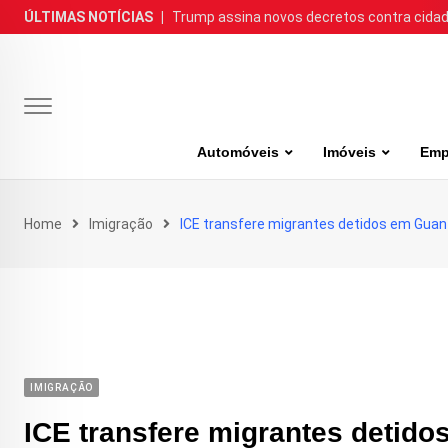
Skip
ÚLTIMAS NOTÍCIAS
|
Trump assina novos decretos contra cida
to
content
Automóveis
Imóveis
Emp
Home
Imigração
ICE transfere migrantes detidos em Guan
IMIGRAÇÃO
ICE transfere migrantes detid