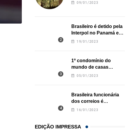
revela onde deixou o
09/01/2023
corpo
Brasileiro é detido pela
Interpol no Panamá e
,
IMIGRAÇÃO
LOCAL
pode pegar prisão
19/01/2023
perpétua nos EUA
Imigrante acusado de atropelar idosa de 74 anos..
07/08/2026
1º condomínio do
mundo de casas
impressas em 3D é
05/01/2023
inaugurado no Texas
Brasileira funcionária
dos correios é
assassinada a facadas
16/01/2023
na Califórnia
EDIÇÃO IMPRESSA