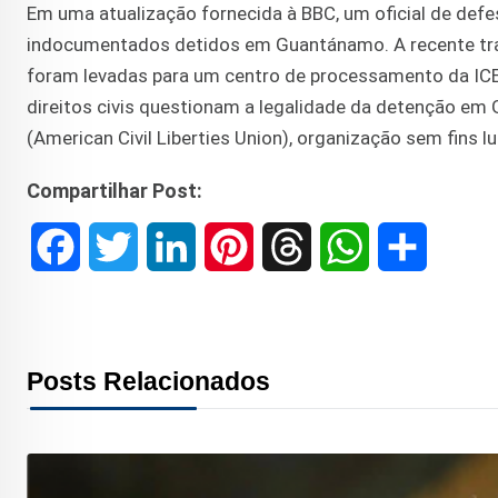
Em uma atualização fornecida à BBC, um oficial de defe
indocumentados detidos em Guantánamo. A recente tran
foram levadas para um centro de processamento da ICE,
direitos civis questionam a legalidade da detenção em 
(American Civil Liberties Union), organização sem fins lu
Compartilhar Post:
F
T
L
P
T
W
S
a
w
i
i
h
h
h
c
i
n
n
r
a
a
Posts Relacionados
e
t
k
t
e
t
r
b
t
e
e
a
s
e
o
e
d
r
d
A