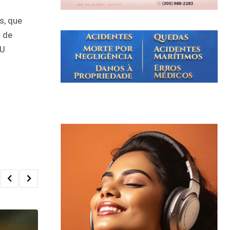
s, que
 de
LU