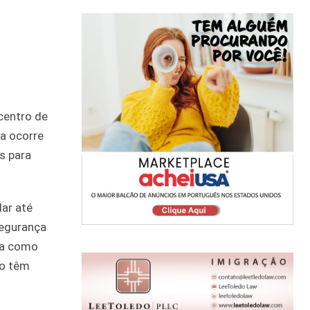
centro de
a ocorre
s para
ar até
segurança
da como
uo têm