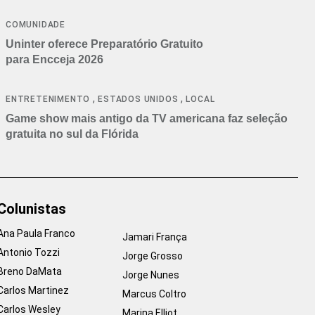
COMUNIDADE
Uninter oferece Preparatório Gratuito
para Encceja 2026
,
,
ENTRETENIMENTO
ESTADOS UNIDOS
LOCAL
Game show mais antigo da TV americana faz seleção
gratuita no sul da Flórida
Colunistas
Ana Paula Franco
Jamari França
Antonio Tozzi
Jorge Grosso
Breno DaMata
Jorge Nunes
Carlos Martinez
Marcus Coltro
Carlos Wesley
Marina Elliot