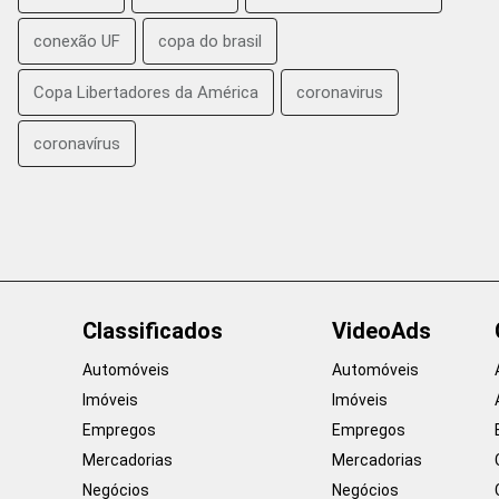
conexão UF
copa do brasil
Copa Libertadores da América
coronavirus
coronavírus
Classificados
VideoAds
Automóveis
Automóveis
Imóveis
Imóveis
Empregos
Empregos
Mercadorias
Mercadorias
Negócios
Negócios