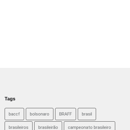
Tags
baccf
bolsonaro
BRAFF
brasil
brasileiros
brasileirão
campeonato brasileiro