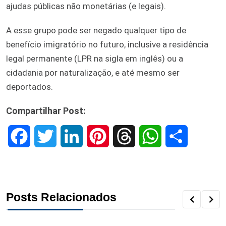
ajudas públicas não monetárias (e legais).
A esse grupo pode ser negado qualquer tipo de
benefício imigratório no futuro, inclusive a residência
legal permanente (LPR na sigla em inglês) ou a
cidadania por naturalização, e até mesmo ser
deportados.
Compartilhar Post:
F
T
L
P
T
W
S
a
w
i
i
h
h
h
c
i
n
n
r
a
a
Posts Relacionados
e
t
k
t
e
t
r
b
t
e
e
a
s
e