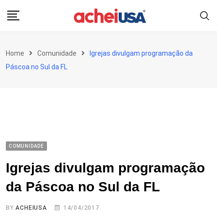
Skip
to
content
Home
Comunidade
Igrejas divulgam programação da
Páscoa no Sul da FL
COMUNIDADE
Igrejas divulgam programação
da Páscoa no Sul da FL
BY
ACHEIUSA
14/04/2017