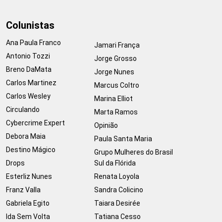
Colunistas
Ana Paula Franco
Jamari França
Antonio Tozzi
Jorge Grosso
Breno DaMata
Jorge Nunes
Carlos Martinez
Marcus Coltro
Carlos Wesley
Marina Elliot
Circulando
Marta Ramos
Cybercrime Expert
Opinião
Debora Maia
Paula Santa Maria
Destino Mágico
Grupo Mulheres do Brasil
Drops
Sul da Flórida
Esterliz Nunes
Renata Loyola
Franz Valla
Sandra Colicino
Gabriela Egito
Taiara Desirée
Ida Sem Volta
Tatiana Cesso