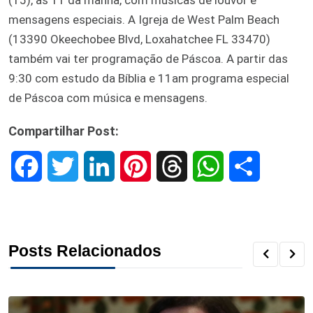
(15), às 11 da manhã, com músicas de louvor e
mensagens especiais. A Igreja de West Palm Beach
(13390 Okeechobee Blvd, Loxahatchee FL 33470)
também vai ter programação de Páscoa. A partir das
9:30 com estudo da Bíblia e 11am programa especial
de Páscoa com música e mensagens.
Compartilhar Post:
F
T
L
P
T
W
S
a
w
i
i
h
h
h
c
i
n
n
r
a
a
Posts Relacionados
e
t
k
t
e
t
r
b
t
e
e
a
s
e