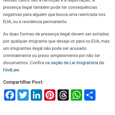
presença ilegal também pode ter consequências
negativas para alguém que busca uma reentrada nos
EUA, ou a residência permanente.
As duas formas de presença ilegal devem ser evitadas
por qualquer imigrante que deseje vir para os EUA, mas
um imigrantes ilegal não pode ser acusado
criminalmente ou preso simplesmente por não ter
documentos. Confira na
seção de Lei Imigratória do
FindLaw
.
Compartilhar Post:
F
T
L
P
T
W
S
a
w
i
i
h
h
h