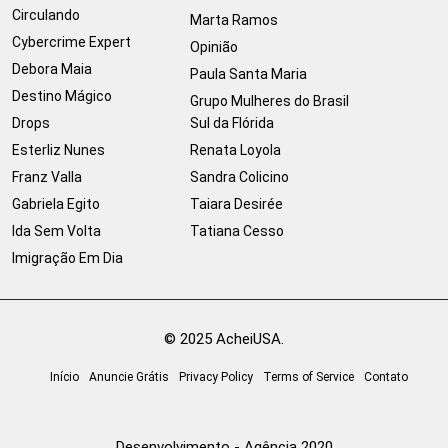
Circulando
Marta Ramos
Cybercrime Expert
Opinião
Debora Maia
Paula Santa Maria
Destino Mágico
Grupo Mulheres do Brasil
Drops
Sul da Flórida
Esterliz Nunes
Renata Loyola
Franz Valla
Sandra Colicino
Gabriela Egito
Taiara Desirée
Ida Sem Volta
Tatiana Cesso
Imigração Em Dia
© 2025 AcheiUSA.
Início
Anuncie Grátis
Privacy Policy
Terms of Service
Contato
Desenvolvimento - Agência 2020