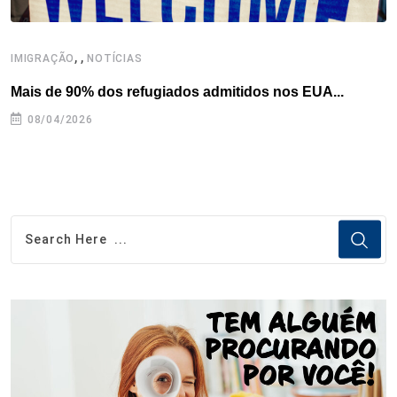
,
,
,
IMIGRAÇÃO
NOTÍCIAS
Mais de 90% dos refugiados admitidos nos EUA...
H
08/04/2026