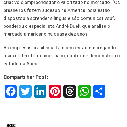
criativo e empreendedor é valorizado no mercado. “Os
brasileiros fazem sucesso na América, pois estão
dispostos a aprender a língua e são comunicativos”,
ponderou o especialista André Duek, que analisa o
mercado americano há quase dez anos.
As empresas brasileiras também estão empregando
mais no território americano, conforme demonstrou o
estudo da Apex.
Compartilhar Post:
F
T
L
P
T
W
S
a
w
i
i
h
h
h
c
i
n
n
r
a
a
Tags: