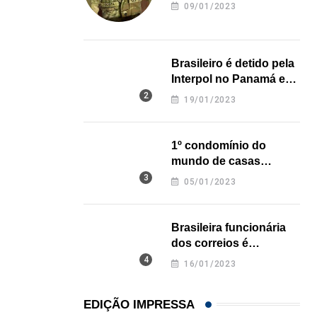
revela onde deixou o
09/01/2023
corpo
Brasileiro é detido pela
Interpol no Panamá e
pode pegar prisão
19/01/2023
perpétua nos EUA
1º condomínio do
mundo de casas
impressas em 3D é
05/01/2023
inaugurado no Texas
Brasileira funcionária
dos correios é
assassinada a facadas
16/01/2023
na Califórnia
EDIÇÃO IMPRESSA