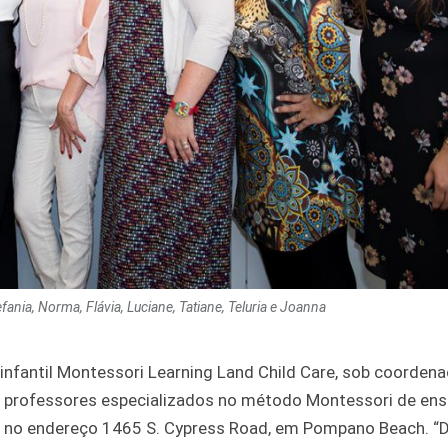
nia, Norma, Flávia, Luciane, Tatiane, Teluria e Joanna
 infantil Montessori Learning Land Child Care, sob coorden
e de professores especializados no método Montessori de ens
ca no endereço 1465 S. Cypress Road, em Pompano Beach. “