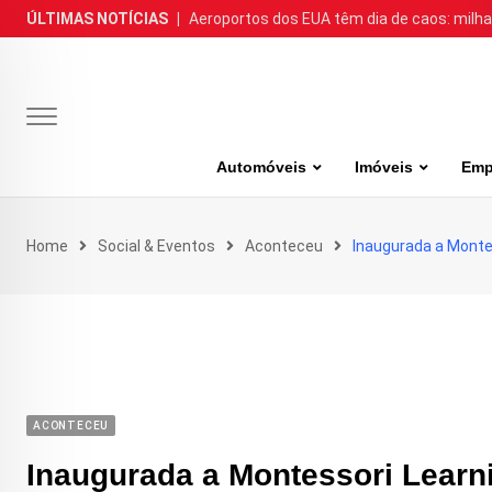
Skip
ÚLTIMAS NOTÍCIAS
|
Aeroportos dos EUA têm dia de caos: milh
to
content
Automóveis
Imóveis
Emp
Home
Social & Eventos
Aconteceu
Inaugurada a Monte
ACONTECEU
Inaugurada a Montessori Lear