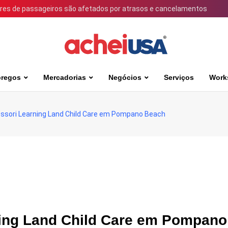
ares de passageiros são afetados por atrasos e cancelamentos
regos
Mercadorias
Negócios
Serviços
Work
ssori Learning Land Child Care em Pompano Beach
ning Land Child Care em Pompano