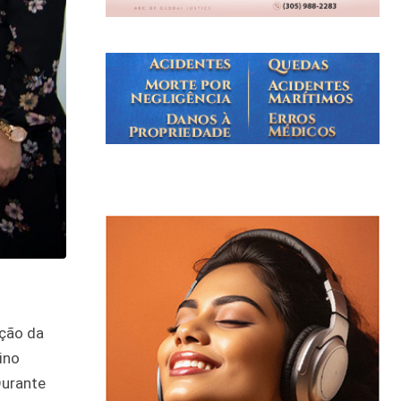
ação da
ino
Durante