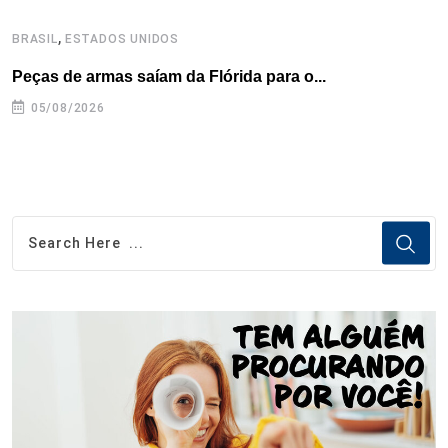
,
BRASIL
ESTADOS UNIDOS
B
Peças de armas saíam da Flórida para o...
E
e
05/08/2026