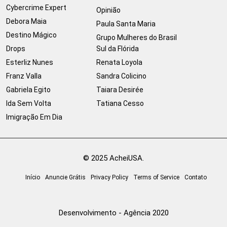
Cybercrime Expert
Opinião
Debora Maia
Paula Santa Maria
Destino Mágico
Grupo Mulheres do Brasil
Drops
Sul da Flórida
Esterliz Nunes
Renata Loyola
Franz Valla
Sandra Colicino
Gabriela Egito
Taiara Desirée
Ida Sem Volta
Tatiana Cesso
Imigração Em Dia
© 2025 AcheiUSA.
Início
Anuncie Grátis
Privacy Policy
Terms of Service
Contato
Desenvolvimento - Agência 2020