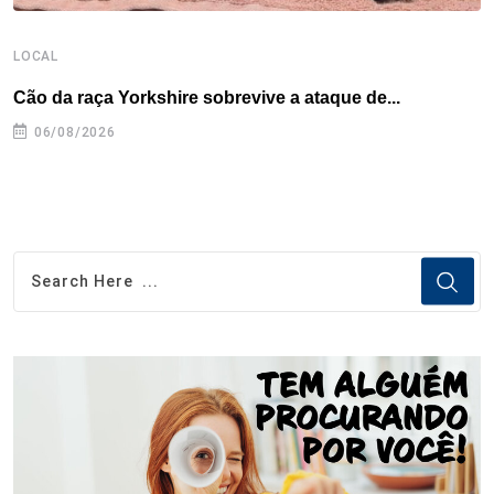
LOCAL
E
Cão da raça Yorkshire sobrevive a ataque de...
C
e
06/08/2026