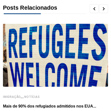
k
n
s
p
Posts Relacionados
t
,
,
,
IMIGRAÇÃO
NOTÍCIAS
Mais de 90% dos refugiados admitidos nos EUA...
H