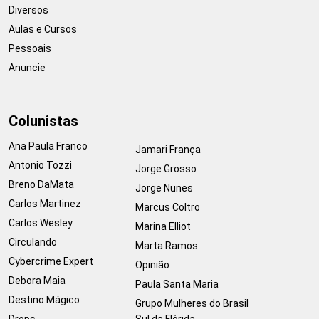
Diversos
Aulas e Cursos
Pessoais
Anuncie
Colunistas
Ana Paula Franco
Jamari França
Antonio Tozzi
Jorge Grosso
Breno DaMata
Jorge Nunes
Carlos Martinez
Marcus Coltro
Carlos Wesley
Marina Elliot
Circulando
Marta Ramos
Cybercrime Expert
Opinião
Debora Maia
Paula Santa Maria
Destino Mágico
Grupo Mulheres do Brasil
Drops
Sul da Flórida