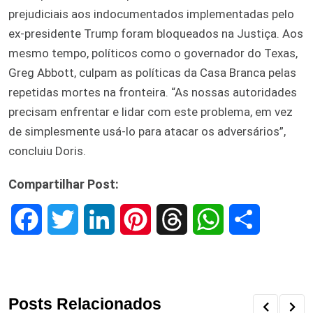
prejudiciais aos indocumentados implementadas pelo
ex-presidente Trump foram bloqueados na Justiça. Aos
mesmo tempo, políticos como o governador do Texas,
Greg Abbott, culpam as políticas da Casa Branca pelas
repetidas mortes na fronteira. “As nossas autoridades
precisam enfrentar e lidar com este problema, em vez
de simplesmente usá-lo para atacar os adversários”,
concluiu Doris.
Compartilhar Post:
F
T
L
P
T
W
S
a
w
i
i
h
h
h
c
i
n
n
r
a
a
Posts Relacionados
e
t
k
t
e
t
r