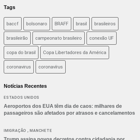
Tags
baccf
bolsonaro
BRAFF
brasil
brasileiros
brasileirão
campeonato brasileiro
conexão UF
copa do brasil
Copa Libertadores da América
coronavirus
coronavírus
Notícias Recentes
ESTADOS UNIDOS
Aeroportos dos EUA têm dia de caos: milhares de
passageiros são afetados por atrasos e cancelamentos
,
IMIGRAÇÃO
MANCHETE
Trump assina novos decretos contra cidadania por