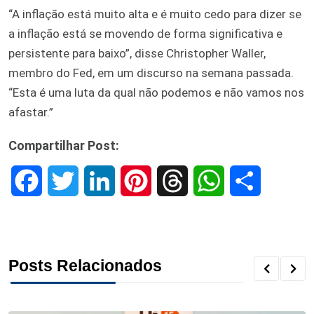
“A inflação está muito alta e é muito cedo para dizer se
a inflação está se movendo de forma significativa e
persistente para baixo”, disse Christopher Waller,
membro do Fed, em um discurso na semana passada.
“Esta é uma luta da qual não podemos e não vamos nos
afastar.”
Compartilhar Post:
F
T
L
P
T
W
S
a
w
i
i
h
h
h
c
i
n
n
r
a
a
Posts Relacionados
e
t
k
t
e
t
r
b
t
e
e
a
s
e