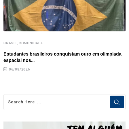
t
,
BRASIL
COMUNIDADE
B
Estudantes brasileiros conquistam ouro em olimpíada
P
espacial nos...
06/08/2026