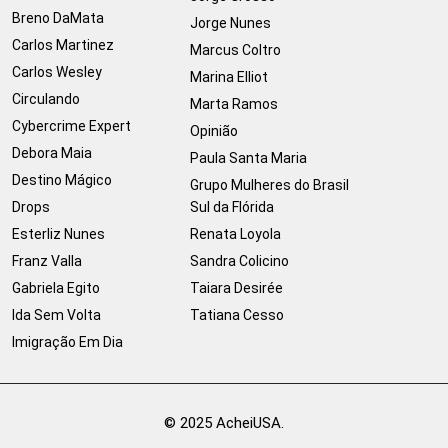
Breno DaMata
Jorge Nunes
Carlos Martinez
Marcus Coltro
Carlos Wesley
Marina Elliot
Circulando
Marta Ramos
Cybercrime Expert
Opinião
Debora Maia
Paula Santa Maria
Destino Mágico
Grupo Mulheres do Brasil
Drops
Sul da Flórida
Esterliz Nunes
Renata Loyola
Franz Valla
Sandra Colicino
Gabriela Egito
Taiara Desirée
Ida Sem Volta
Tatiana Cesso
Imigração Em Dia
© 2025 AcheiUSA.