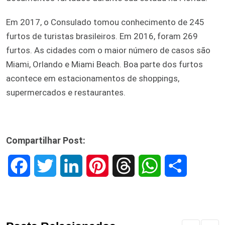
Em 2017, o Consulado tomou conhecimento de 245
furtos de turistas brasileiros. Em 2016, foram 269
furtos. As cidades com o maior número de casos são
Miami, Orlando e Miami Beach. Boa parte dos furtos
acontece em estacionamentos de shoppings,
supermercados e restaurantes.
Compartilhar Post:
F
T
L
P
T
W
S
a
w
i
i
h
h
h
c
i
n
n
r
a
a