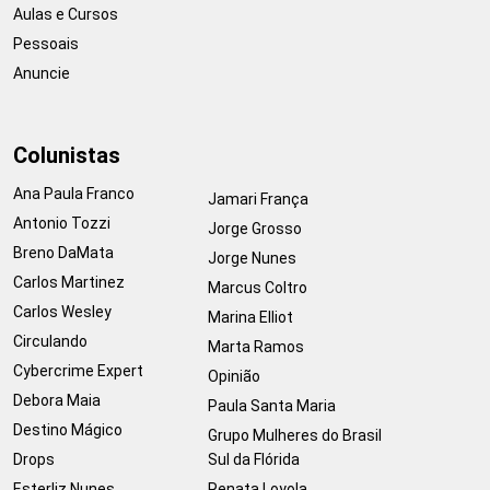
Aulas e Cursos
Pessoais
Anuncie
Colunistas
Ana Paula Franco
Jamari França
Antonio Tozzi
Jorge Grosso
Breno DaMata
Jorge Nunes
Carlos Martinez
Marcus Coltro
Carlos Wesley
Marina Elliot
Circulando
Marta Ramos
Cybercrime Expert
Opinião
Debora Maia
Paula Santa Maria
Destino Mágico
Grupo Mulheres do Brasil
Drops
Sul da Flórida
Esterliz Nunes
Renata Loyola