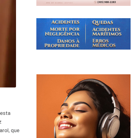
nesta
z
arol, que