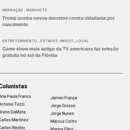
cancelamentos
,
IMIGRAÇÃO
MANCHETE
Trump assina novos decretos contra cidadania por
nascimento
,
,
ENTRETENIMENTO
ESTADOS UNIDOS
LOCAL
Game show mais antigo da TV americana faz seleção
gratuita no sul da Flórida
Colunistas
Ana Paula Franco
Jamari França
Antonio Tozzi
Jorge Grosso
Breno DaMata
Jorge Nunes
Carlos Martinez
Marcus Coltro
Carlos Wesley
Marina Elliot