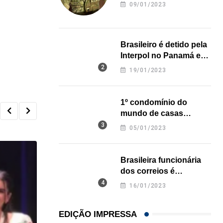
revela onde deixou o
09/01/2023
corpo
Brasileiro é detido pela
Interpol no Panamá e
pode pegar prisão
19/01/2023
perpétua nos EUA
1º condomínio do
mundo de casas
impressas em 3D é
05/01/2023
inaugurado no Texas
Brasileira funcionária
dos correios é
assassinada a facadas
16/01/2023
na Califórnia
EDIÇÃO IMPRESSA