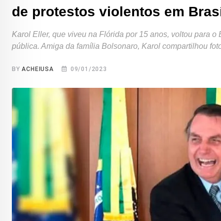
de protestos violentos em Brasí
Karol Eller, que viveu na Flórida por 15 anos, voltou para 
pública. Amiga da família Bolsonaro, Karol compartilhou fo
BY
ACHEIUSA
09/01/2023