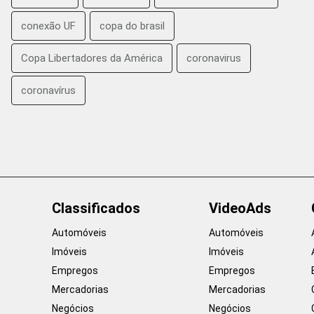
conexão UF
copa do brasil
Copa Libertadores da América
coronavirus
coronavírus
Classificados
VideoAds
Automóveis
Automóveis
Imóveis
Imóveis
Empregos
Empregos
Mercadorias
Mercadorias
Negócios
Negócios