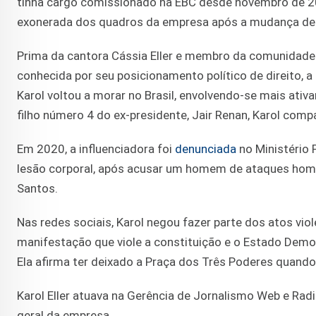
tinha cargo comissionado na EBC desde novembro de 20
exonerada dos quadros da empresa após a mudança de
Prima da cantora Cássia Eller e membro da comunidade L
conhecida por seu posicionamento político de direito, a
Karol voltou a morar no Brasil, envolvendo-se mais ativ
filho número 4 do ex-presidente, Jair Renan, Karol com
Em 2020, a influenciadora foi
denunciada
no Ministério P
lesão corporal, após acusar um homem de ataques homofób
Santos.
Nas redes sociais, Karol negou fazer parte dos atos vio
manifestação que viole a constituição e o Estado Democ
Ela afirma ter deixado a Praça dos Três Poderes quando
Karol Eller atuava na Gerência de Jornalismo Web e Radio
geral da empresa.