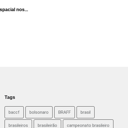
pacial nos...
Tags
baccf
bolsonaro
BRAFF
brasil
brasileiros
brasileirão
campeonato brasileiro