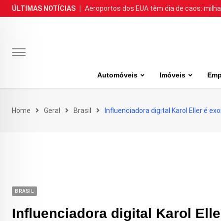
Skip
ÚLTIMAS NOTÍCIAS
|
Aeroportos dos EUA têm dia de caos: milh
to
content
Automóveis
Imóveis
Emp
Home
Geral
Brasil
Influenciadora digital Karol Eller é 
BRASIL
Influenciadora digital Karol El