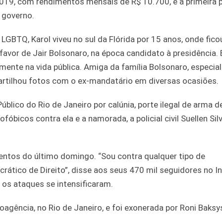
19, com rendimentos mensais de R$ 10.700, é a primeira 
 governo.
GBTQ, Karol viveu no sul da Flórida por 15 anos, onde fico
 favor de Jair Bolsonaro, na época candidato à presidência.
amente na vida pública. Amiga da família Bolsonaro, especi
partilhou fotos com o ex-mandatário em diversas ocasiões.
úblico do Rio de Janeiro por calúnia, porte ilegal de arma d
icos contra ela e a namorada, a policial civil Suellen Sil
lentos do último domingo. “Sou contra qualquer tipo de
rático de Direito”, disse aos seus 470 mil seguidores no I
 os ataques se intensificaram.
agência, no Rio de Janeiro, e foi exonerada por Roni Baksys