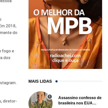
pessoa
u
 Em 2018,
almente do
e fogo e
va dos
MAIS LIDAS
nstagram.
Assassino confesso de
, diretor-
brasileira nos EUA