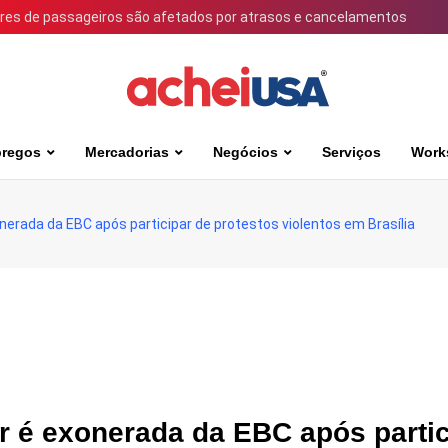
ares de passageiros são afetados por atrasos e cancelamentos
regos
Mercadorias
Negócios
Serviços
Work
exonerada da EBC após participar de protestos violentos em Brasília
ler é exonerada da EBC após parti