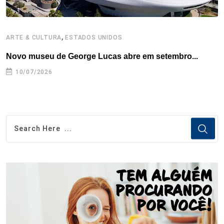
,
ARTE & CULTURA
ESTADOS UNIDOS
A
Novo museu de George Lucas abre em setembro...
B
10/07/2026