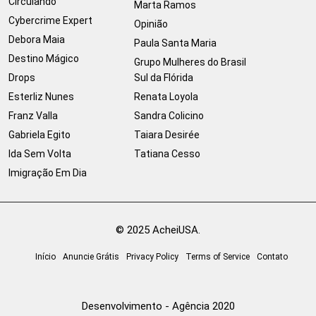
Circulando
Marta Ramos
Cybercrime Expert
Opinião
Debora Maia
Paula Santa Maria
Destino Mágico
Grupo Mulheres do Brasil
Drops
Sul da Flórida
Esterliz Nunes
Renata Loyola
Franz Valla
Sandra Colicino
Gabriela Egito
Taiara Desirée
Ida Sem Volta
Tatiana Cesso
Imigração Em Dia
© 2025 AcheiUSA.
Início
Anuncie Grátis
Privacy Policy
Terms of Service
Contato
Desenvolvimento - Agência 2020