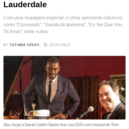
Lauderdale
Com uma roupagem especial, o show apresenta clássicos
como “Corcovado”, “Garota de Ipanema”, “Eu Sei Que Vou
Te Amar”, entre outras
BY
TATIANA CESSO
29/09/2023
Seu Jorge e Daniel Jobim fazem tour nos EUA com música de Tom