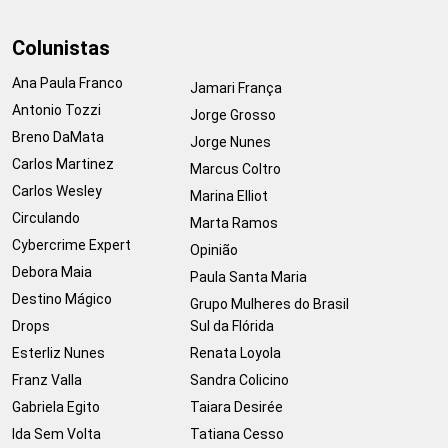
Colunistas
Ana Paula Franco
Jamari França
Antonio Tozzi
Jorge Grosso
Breno DaMata
Jorge Nunes
Carlos Martinez
Marcus Coltro
Carlos Wesley
Marina Elliot
Circulando
Marta Ramos
Cybercrime Expert
Opinião
Debora Maia
Paula Santa Maria
Destino Mágico
Grupo Mulheres do Brasil
Drops
Sul da Flórida
Esterliz Nunes
Renata Loyola
Franz Valla
Sandra Colicino
Gabriela Egito
Taiara Desirée
Ida Sem Volta
Tatiana Cesso