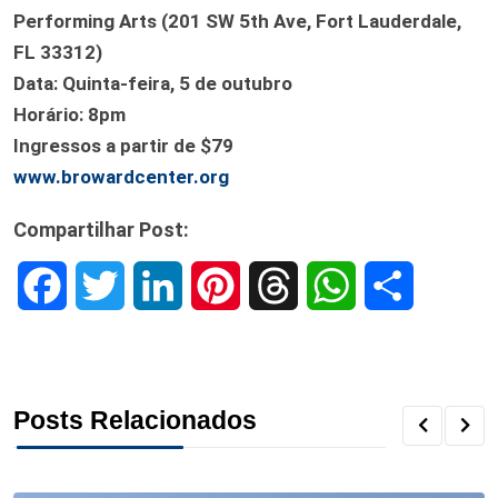
Performing Arts (201 SW 5th Ave, Fort Lauderdale,
FL 33312)
Data: Quinta-feira, 5 de outubro
Horário: 8pm
Ingressos a partir de $79
www.browardcenter.org
Compartilhar Post:
F
T
L
P
T
W
S
a
w
i
i
h
h
h
c
i
n
n
r
a
a
Posts Relacionados
e
t
k
t
e
t
r
b
t
e
e
a
s
e