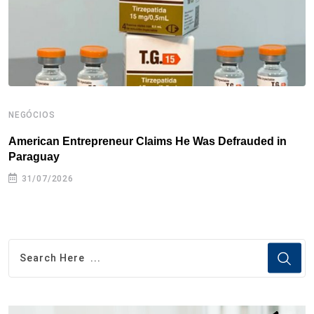
t
NEGÓCIOS
N
American Entrepreneur Claims He Was Defrauded in
D
Paraguay
31/07/2026