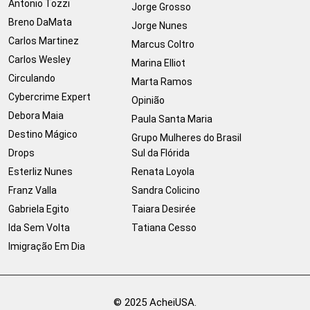
Antonio Tozzi
Jorge Grosso
Breno DaMata
Jorge Nunes
Carlos Martinez
Marcus Coltro
Carlos Wesley
Marina Elliot
Circulando
Marta Ramos
Cybercrime Expert
Opinião
Debora Maia
Paula Santa Maria
Destino Mágico
Grupo Mulheres do Brasil
Drops
Sul da Flórida
Esterliz Nunes
Renata Loyola
Franz Valla
Sandra Colicino
Gabriela Egito
Taiara Desirée
Ida Sem Volta
Tatiana Cesso
Imigração Em Dia
© 2025 AcheiUSA.