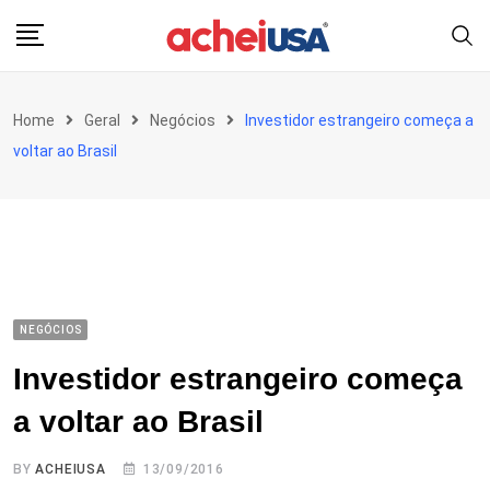
Skip
to
content
Home
Geral
Negócios
Investidor estrangeiro começa a
voltar ao Brasil
NEGÓCIOS
Investidor estrangeiro começa
a voltar ao Brasil
BY
ACHEIUSA
13/09/2016