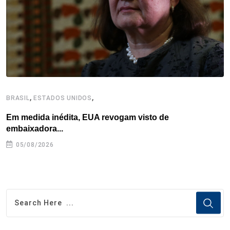
k
n
s
p
t
,
,
BRASIL
ESTADOS UNIDOS
C
Em medida inédita, EUA revogam visto de
P
embaixadora...
05/08/2026