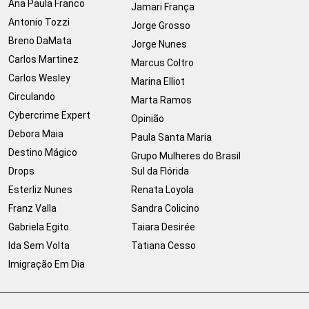
Ana Paula Franco
Jamari França
Antonio Tozzi
Jorge Grosso
Breno DaMata
Jorge Nunes
Carlos Martinez
Marcus Coltro
Carlos Wesley
Marina Elliot
Circulando
Marta Ramos
Cybercrime Expert
Opinião
Debora Maia
Paula Santa Maria
Destino Mágico
Grupo Mulheres do Brasil
Drops
Sul da Flórida
Esterliz Nunes
Renata Loyola
Franz Valla
Sandra Colicino
Gabriela Egito
Taiara Desirée
Ida Sem Volta
Tatiana Cesso
Imigração Em Dia