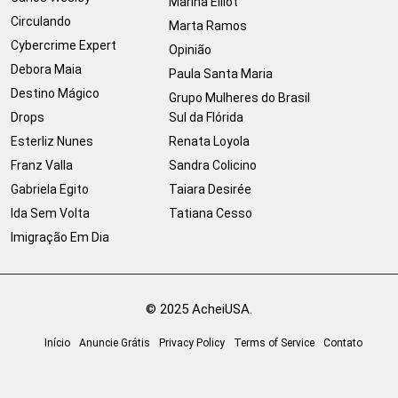
Marina Elliot
Circulando
Marta Ramos
Cybercrime Expert
Opinião
Debora Maia
Paula Santa Maria
Destino Mágico
Grupo Mulheres do Brasil
Drops
Sul da Flórida
Esterliz Nunes
Renata Loyola
Franz Valla
Sandra Colicino
Gabriela Egito
Taiara Desirée
Ida Sem Volta
Tatiana Cesso
Imigração Em Dia
© 2025 AcheiUSA.
Início
Anuncie Grátis
Privacy Policy
Terms of Service
Contato