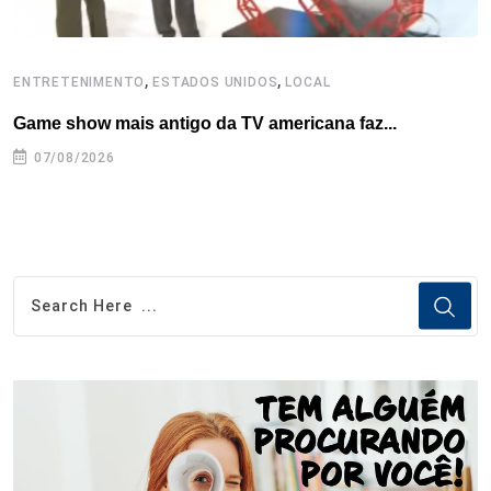
,
,
ENTRETENIMENTO
ESTADOS UNIDOS
LOCAL
L
Game show mais antigo da TV americana faz...
I
se
07/08/2026