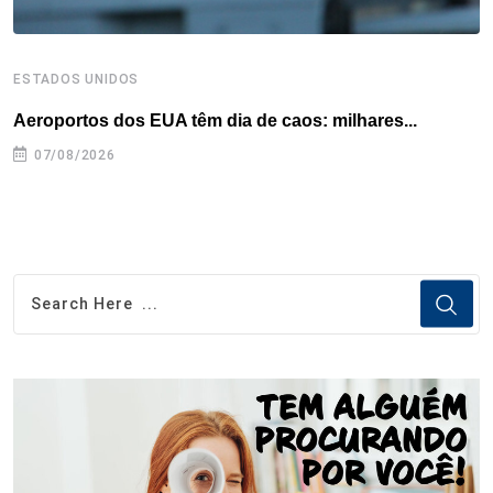
ESTADOS UNIDOS
E
Aeroportos dos EUA têm dia de caos: milhares...
G
07/08/2026