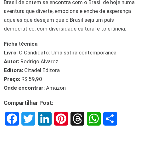
Brasil de ontem se encontra com o Brasil de hoje numa
aventura que diverte, emociona e enche de esperança
aqueles que desejam que o Brasil seja um país
democrático, com diversidade cultural e tolerância.
Ficha técnica
Livro:
O Candidato: Uma sátira contemporânea
Autor:
Rodrigo Alvarez
Editora:
Citadel Editora
Preço:
R$ 59,90
Onde encontrar:
Amazon
Compartilhar Post:
F
T
L
P
T
W
S
a
w
i
i
h
h
h