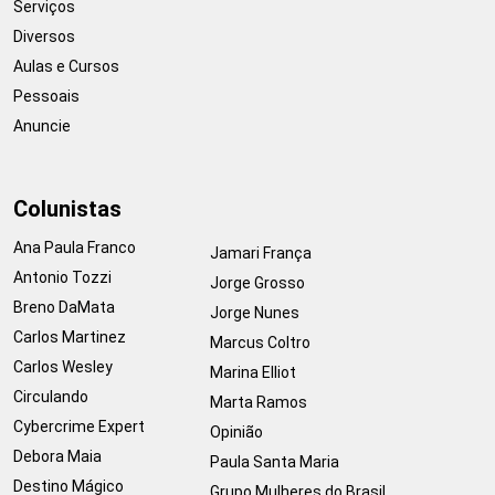
Serviços
Diversos
Aulas e Cursos
Pessoais
Anuncie
Colunistas
Ana Paula Franco
Jamari França
Antonio Tozzi
Jorge Grosso
Breno DaMata
Jorge Nunes
Carlos Martinez
Marcus Coltro
Carlos Wesley
Marina Elliot
Circulando
Marta Ramos
Cybercrime Expert
Opinião
Debora Maia
Paula Santa Maria
Destino Mágico
Grupo Mulheres do Brasil