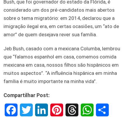
Bush, que foi governador do estado da Flórida, é
considerado um dos pré-candidatos mais abertos
sobre o tema migratório: em 2014, declarou que a
imigração ilegal era, em certas ocasiões, um “ato de
amor” de quem desejava rever sua família.
Jeb Bush, casado com a mexicana Columba, lembrou
que “falamos espanhol em casa, comemos comida
mexicana em casa, nossos filhos são hispânicos em
muitos aspectos”. “A influência hispânica em minha
família é muito importante na minha vida”.
Compartilhar Post:
F
T
L
P
T
W
S
a
w
i
i
h
h
h