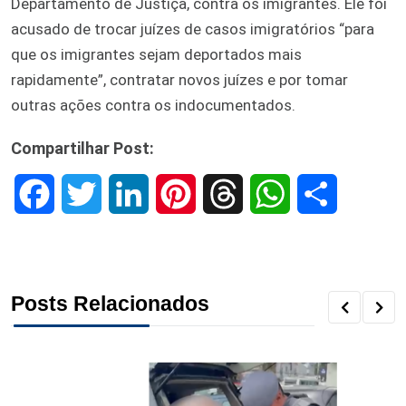
Departamento de Justiça, contra os imigrantes. Ele foi
acusado de trocar juízes de casos imigratórios “para
que os imigrantes sejam deportados mais
rapidamente”, contratar novos juízes e por tomar
outras ações contra os indocumentados.
Compartilhar Post:
F
T
L
P
T
W
S
a
w
i
i
h
h
h
c
i
n
n
r
a
a
Posts Relacionados
e
t
k
t
e
t
r
b
t
e
e
a
s
e
o
e
d
r
d
A