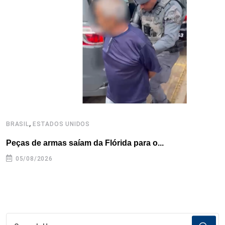
o
r
I
e
s
p
k
n
s
p
t
,
BRASIL
ESTADOS UNIDOS
B
Peças de armas saíam da Flórida para o...
E
e
05/08/2026