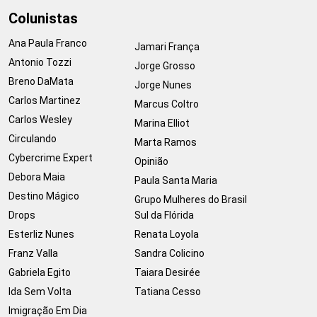
Colunistas
Ana Paula Franco
Jamari França
Antonio Tozzi
Jorge Grosso
Breno DaMata
Jorge Nunes
Carlos Martinez
Marcus Coltro
Carlos Wesley
Marina Elliot
Circulando
Marta Ramos
Cybercrime Expert
Opinião
Debora Maia
Paula Santa Maria
Destino Mágico
Grupo Mulheres do Brasil
Drops
Sul da Flórida
Esterliz Nunes
Renata Loyola
Franz Valla
Sandra Colicino
Gabriela Egito
Taiara Desirée
Ida Sem Volta
Tatiana Cesso
Imigração Em Dia