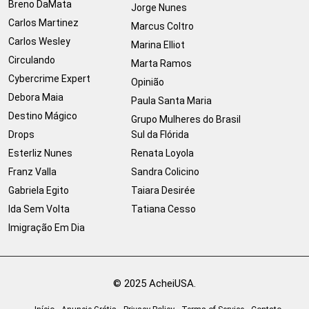
Breno DaMata
Jorge Nunes
Carlos Martinez
Marcus Coltro
Carlos Wesley
Marina Elliot
Circulando
Marta Ramos
Cybercrime Expert
Opinião
Debora Maia
Paula Santa Maria
Destino Mágico
Grupo Mulheres do Brasil
Drops
Sul da Flórida
Esterliz Nunes
Renata Loyola
Franz Valla
Sandra Colicino
Gabriela Egito
Taiara Desirée
Ida Sem Volta
Tatiana Cesso
Imigração Em Dia
© 2025 AcheiUSA.