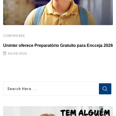
t
COMUNIDADE
B
Uninter oferece Preparatório Gratuito para Encceja 2026
E
e
06/08/2026