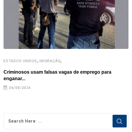
k
n
s
p
t
,
,
ESTADOS UNIDOS
IMIGRAÇÃO
B
Criminosos usam falsas vagas de emprego para
E
enganar...
e
06/08/2026