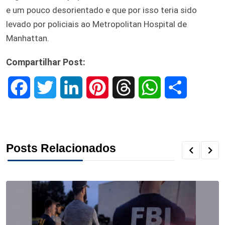
e um pouco desorientado e que por isso teria sido
levado por policiais ao Metropolitan Hospital de
Manhattan.
Compartilhar Post:
F
T
L
P
T
W
S
a
w
i
i
h
h
h
c
i
n
n
r
a
a
Posts Relacionados
e
t
k
t
e
t
r
b
t
e
e
a
s
e
o
e
d
r
d
A
o
r
I
e
s
p