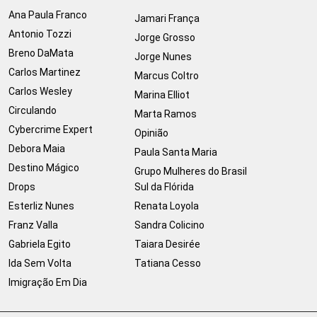
Ana Paula Franco
Jamari França
Antonio Tozzi
Jorge Grosso
Breno DaMata
Jorge Nunes
Carlos Martinez
Marcus Coltro
Carlos Wesley
Marina Elliot
Circulando
Marta Ramos
Cybercrime Expert
Opinião
Debora Maia
Paula Santa Maria
Destino Mágico
Grupo Mulheres do Brasil
Drops
Sul da Flórida
Esterliz Nunes
Renata Loyola
Franz Valla
Sandra Colicino
Gabriela Egito
Taiara Desirée
Ida Sem Volta
Tatiana Cesso
Imigração Em Dia