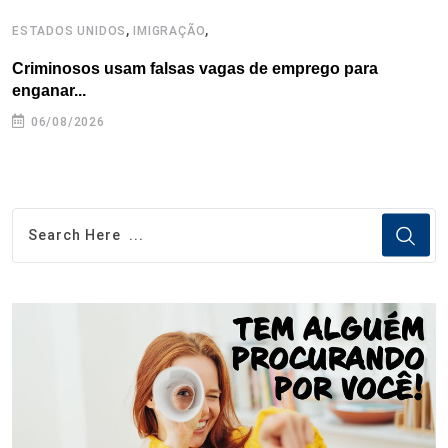
,
,
ESTADOS UNIDOS
IMIGRAÇÃO
E
Criminosos usam falsas vagas de emprego para
H
enganar...
06/08/2026