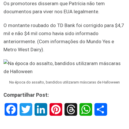
Os promotores disseram que Patrícia não tem
documentos para viver nos EUA legalmente.
O montante roubado do TD Bank foi corrigido para $4,7
mil e não $4 mil como havia sido informado
anteriormente. (Com informações do Mundo Yes e
Metro West Dairy).
Na época do assalto, bandidos utilizaram máscaras de Halloween
Compartilhar Post:
F
T
L
P
T
W
S
a
w
i
i
h
h
h