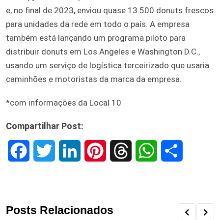
e, no final de 2023, enviou quase 13.500 donuts frescos
para unidades da rede em todo o país. A empresa
também está lançando um programa piloto para
distribuir donuts em Los Angeles e Washington D.C.,
usando um serviço de logística terceirizado que usaria
caminhões e motoristas da marca da empresa.
*com informações da Local 10
Compartilhar Post:
F
T
L
P
T
W
S
a
w
i
i
h
h
h
c
i
n
n
r
a
a
Posts Relacionados
e
t
k
t
e
t
r