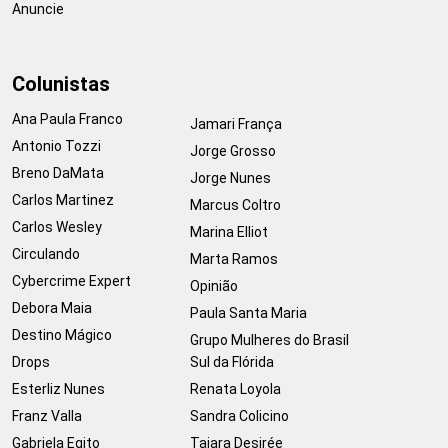
Anuncie
Colunistas
Ana Paula Franco
Jamari França
Antonio Tozzi
Jorge Grosso
Breno DaMata
Jorge Nunes
Carlos Martinez
Marcus Coltro
Carlos Wesley
Marina Elliot
Circulando
Marta Ramos
Cybercrime Expert
Opinião
Debora Maia
Paula Santa Maria
Destino Mágico
Grupo Mulheres do Brasil
Drops
Sul da Flórida
Esterliz Nunes
Renata Loyola
Franz Valla
Sandra Colicino
Gabriela Egito
Taiara Desirée