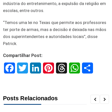
indústria do entretenimento, a expulsão da religião em
escolas, entre outros.
“Temos uma lei no Texas que permite aos professores
ter porte de armas, mas a decisão é deixada nas mãos
dos superintendentes e autoridades locais”, disse
Patrick.
Compartilhar Post:
F
T
L
P
T
W
S
a
w
i
i
h
h
h
c
i
n
n
r
a
a
Posts Relacionados
e
t
k
t
e
t
r
b
t
e
e
a
s
e