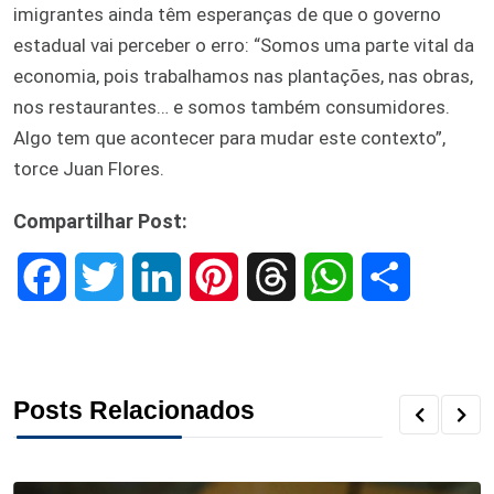
imigrantes ainda têm esperanças de que o governo
estadual vai perceber o erro: “Somos uma parte vital da
economia, pois trabalhamos nas plantações, nas obras,
nos restaurantes… e somos também consumidores.
Algo tem que acontecer para mudar este contexto”,
torce Juan Flores.
Compartilhar Post:
F
T
L
P
T
W
S
a
w
i
i
h
h
h
c
i
n
n
r
a
a
Posts Relacionados
e
t
k
t
e
t
r
b
t
e
e
a
s
e