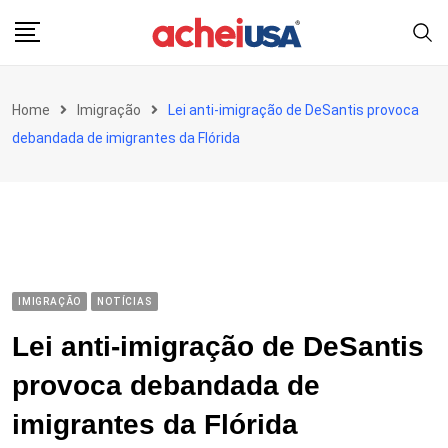
Skip
to
content
Home
Imigração
Lei anti-imigração de DeSantis provoca
debandada de imigrantes da Flórida
IMIGRAÇÃO
NOTÍCIAS
Lei anti-imigração de DeSantis
provoca debandada de
imigrantes da Flórida