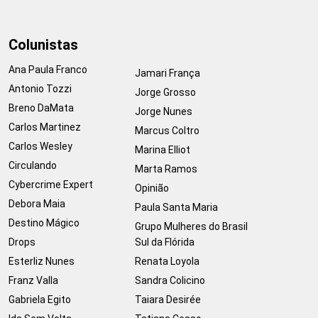
Colunistas
Ana Paula Franco
Jamari França
Antonio Tozzi
Jorge Grosso
Breno DaMata
Jorge Nunes
Carlos Martinez
Marcus Coltro
Carlos Wesley
Marina Elliot
Circulando
Marta Ramos
Cybercrime Expert
Opinião
Debora Maia
Paula Santa Maria
Destino Mágico
Grupo Mulheres do Brasil
Drops
Sul da Flórida
Esterliz Nunes
Renata Loyola
Franz Valla
Sandra Colicino
Gabriela Egito
Taiara Desirée