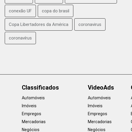
conexão UF
copa do brasil
Copa Libertadores da América
coronavirus
coronavírus
Classificados
VideoAds
Automóveis
Automóveis
Imóveis
Imóveis
Empregos
Empregos
Mercadorias
Mercadorias
Negócios
Negócios