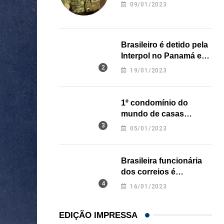
revela onde deixou o
09/01/2023
corpo
Brasileiro é detido pela
Interpol no Panamá e
pode pegar prisão
19/01/2023
perpétua nos EUA
1º condomínio do
mundo de casas
impressas em 3D é
05/01/2023
inaugurado no Texas
Brasileira funcionária
dos correios é
assassinada a facadas
16/01/2023
na Califórnia
EDIÇÃO IMPRESSA