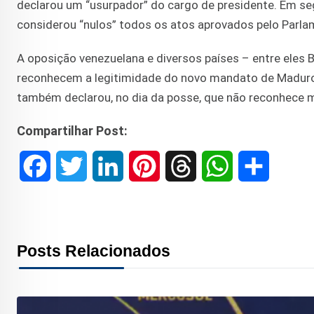
declarou um “usurpador” do cargo de presidente. Em seg
considerou “nulos” todos os atos aprovados pelo Parla
A oposição venezuelana e diversos países – entre eles
reconhecem a legitimidade do novo mandato de Maduro
também declarou, no dia da posse, que não reconhece m
Compartilhar Post:
F
T
L
P
T
W
S
a
w
i
i
h
h
h
c
i
n
n
r
a
a
Posts Relacionados
e
t
k
t
e
t
r
b
t
e
e
a
s
e