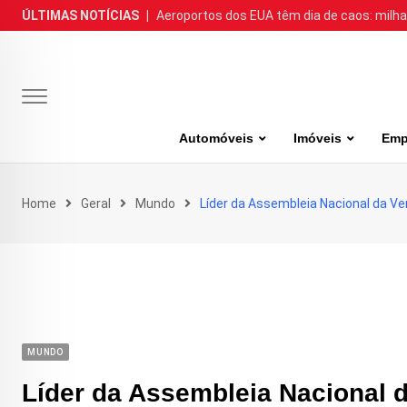
Skip
ÚLTIMAS NOTÍCIAS
|
Aeroportos dos EUA têm dia de caos: milh
to
content
Automóveis
Imóveis
Emp
Home
Geral
Mundo
Líder da Assembleia Nacional da Ven
MUNDO
Líder da Assembleia Nacional d