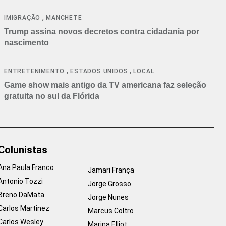
cancelamentos
,
IMIGRAÇÃO
MANCHETE
Trump assina novos decretos contra cidadania por
nascimento
,
,
ENTRETENIMENTO
ESTADOS UNIDOS
LOCAL
Game show mais antigo da TV americana faz seleção
gratuita no sul da Flórida
Colunistas
Ana Paula Franco
Jamari França
Antonio Tozzi
Jorge Grosso
Breno DaMata
Jorge Nunes
Carlos Martinez
Marcus Coltro
Carlos Wesley
Marina Elliot