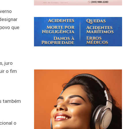
overno
designar
 povo que
, juro
ir o fim
as também
cional o