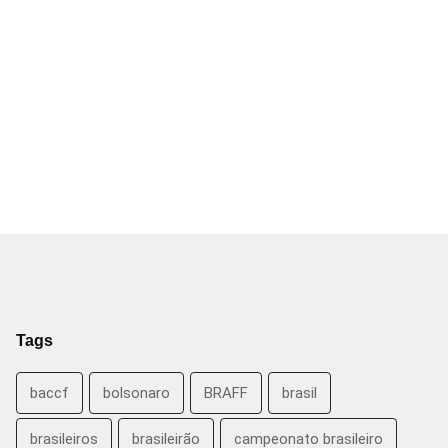
Tags
baccf
bolsonaro
BRAFF
brasil
brasileiros
brasileirão
campeonato brasileiro