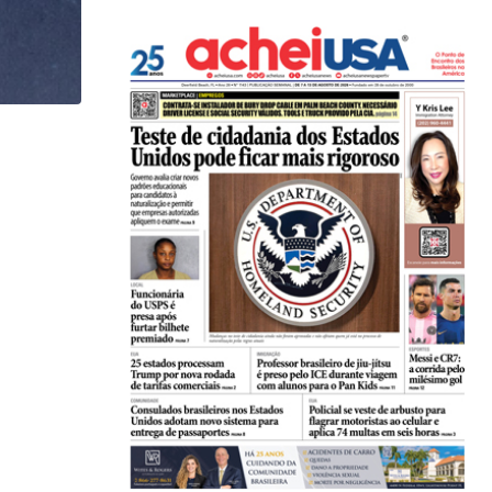
,
,
BRASIL
ESTADOS UNIDOS
MUNDO
Brasil e EUA alertam cidadãos sobre viagens ao..
23/07/2026