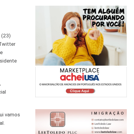
 (23)
Twitter
de
esidente
,
ial
qui vamos
al.