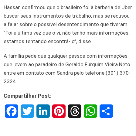
Hassan confirmou que o brasileiro foi à barberia de Uber
buscar seus instrumentos de trabalho, mas se recusou
a falar sobre o possível desentendimento que tiveram.
“Foi a última vez que o vi, não tenho mais informações,
estamos tentando encontrá-lo”, disse.
A família pede que qualquer pessoa com informações
que levem ao paradeiro de Geraldo Furquim Vieira Neto
entre em contato com Sandra pelo telefone (301) 370-
2324.
Compartilhar Post:
F
T
L
P
T
W
S
a
w
i
i
h
h
h