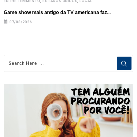
,
,
ENTRETENIMENTO
ESTADOS UNIDOS
LOCAL
L
Game show mais antigo da TV americana faz...
I
se
07/08/2026