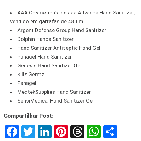
AAA Cosmetica’s bio aaa Advance Hand Sanitizer,
vendido em garrafas de 480 ml
Argent Defense Group Hand Sanitizer
Dolphin Hands Sanitizer
Hand Sanitizer Antiseptic Hand Gel
Panagel Hand Sanitizer
Genesis Hand Sanitizer Gel
Killz Germz
Panagel
MedtekSupplies Hand Sanitizer
SensiMedical Hand Sanitizer Gel
Compartilhar Post:
F
T
L
P
T
W
S