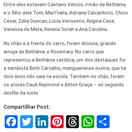
Entre eles estavam Caetano Veloso, irmão de Bethânia,
e o filho dele Tom, Mart’nália, Adriana Calcanhoto, Chico
César, Zélia Duncan, Lúcia Veríssimo, Regina Casé,
Vanessa da Mata, Renata Sorah e Ana Carolina.
No chão e à frente do carro, foram Alcione, grande
amiga de Bethânia, e Rosemary. No carro que
representou a Bethânia católica, um dos destaques foi
a sambista Beth Carvalho, mangueirense ilustre, que há
dois anos não saía na escola. Também no chão, foram
os atores Cauã Raymond e Aílton Graça – no segundo
desfile da noite.
Compartilhar Post:
F
T
L
P
T
W
S