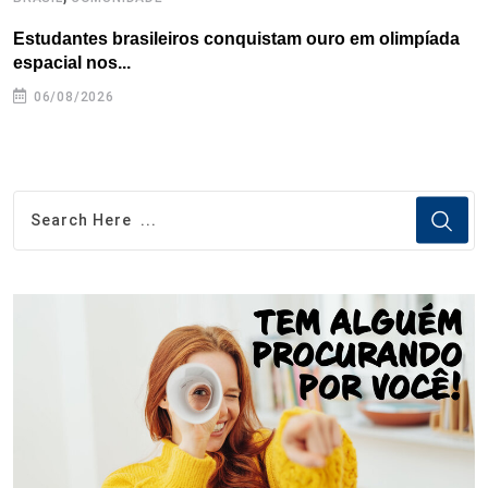
Estudantes brasileiros conquistam ouro em olimpíada
P
espacial nos...
06/08/2026