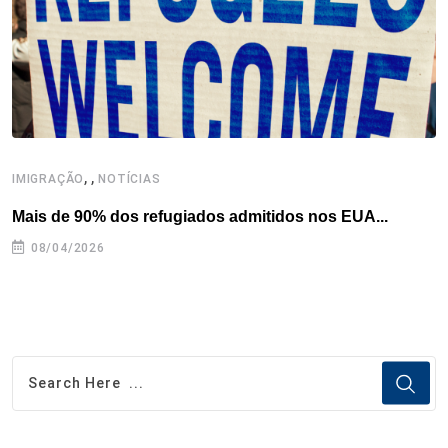
k
n
s
p
t
,
,
,
IMIGRAÇÃO
NOTÍCIAS
Mais de 90% dos refugiados admitidos nos EUA...
H
08/04/2026