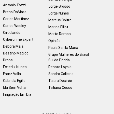
Antonio Tozzi
Jorge Grosso
Breno DaMata
Jorge Nunes
Carlos Martinez
Marcus Coltro
Carlos Wesley
Marina Elliot
Circulando
Marta Ramos
Cybercrime Expert
Opinião
Debora Maia
Paula Santa Maria
Destino Mágico
Grupo Mulheres do Brasil
Drops
Sul da Flórida
Esterliz Nunes
Renata Loyola
Franz Valla
Sandra Colicino
Gabriela Egito
Taiara Desirée
Ida Sem Volta
Tatiana Cesso
Imigração Em Dia