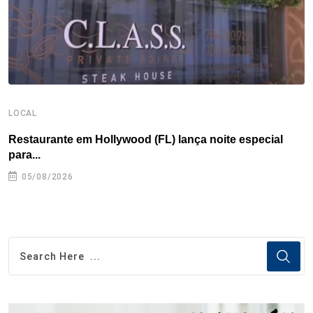
t
LOCAL
L
Restaurante em Hollywood (FL) lança noite especial
S
para...
05/08/2026