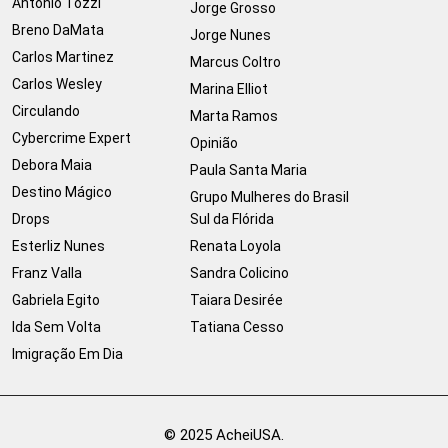
Antonio Tozzi
Jorge Grosso
Breno DaMata
Jorge Nunes
Carlos Martinez
Marcus Coltro
Carlos Wesley
Marina Elliot
Circulando
Marta Ramos
Cybercrime Expert
Opinião
Debora Maia
Paula Santa Maria
Destino Mágico
Grupo Mulheres do Brasil
Drops
Sul da Flórida
Esterliz Nunes
Renata Loyola
Franz Valla
Sandra Colicino
Gabriela Egito
Taiara Desirée
Ida Sem Volta
Tatiana Cesso
Imigração Em Dia
© 2025 AcheiUSA.