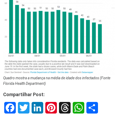
Quadro mostra a mudança na média de idade dos infectados (Fonte
Florida Health Department)
Compartilhar Post:
F
T
L
P
T
W
S