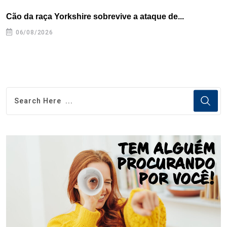
Cão da raça Yorkshire sobrevive a ataque de...
C
e
06/08/2026