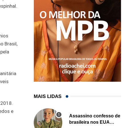
spinhal.
nios
 Brasil,
 pela
anitária
veis
MAIS LIDAS
 2018.
edos e
Assassino confesso de
brasileira nos EUA