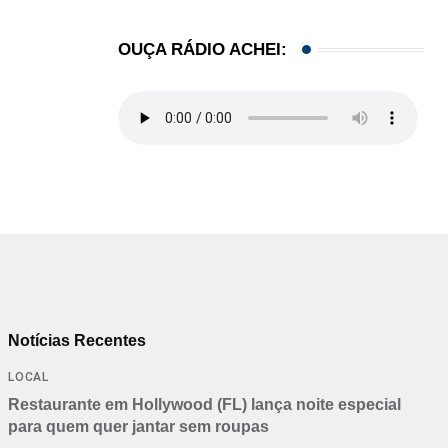
,
,
BRASIL
ESTADOS UNIDOS
OUÇA RÁDIO ACHEI:
Em medida inédita, EUA revogam visto de embaix
05/08/2026
Notícias Recentes
LOCAL
Restaurante em Hollywood (FL) lança noite especial
para quem quer jantar sem roupas