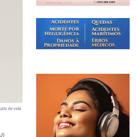
usto de vida
J)