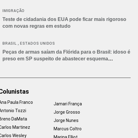
IMIGRAÇÃO
Teste de cidadania dos EUA pode ficar mais rigoroso
com novas regras em estudo
,
BRASIL
ESTADOS UNIDOS
Peças de armas saíam da Flórida para o Brasil: idoso é
preso em SP suspeito de abastecer esquema
criminoso
Colunistas
Ana Paula Franco
Jamari França
Antonio Tozzi
Jorge Grosso
Breno DaMata
Jorge Nunes
Carlos Martinez
Marcus Coltro
Carlos Wesley
Marina Elliot