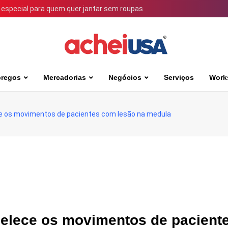
 especial para quem quer jantar sem roupas
regos
Mercadorias
Negócios
Serviços
Work
ce os movimentos de pacientes com lesão na medula
belece os movimentos de pacient