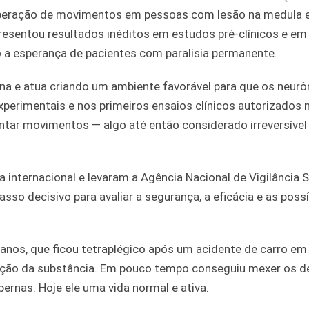
peração de movimentos em pessoas com lesão na medula e
esentou resultados inéditos em estudos pré-clínicos e em
 a esperança de pacientes com paralisia permanente.
na e atua criando um ambiente favorável para que os neurô
perimentais e nos primeiros ensaios clínicos autorizados no
ntar movimentos — algo até então considerado irreversível
nternacional e levaram a Agência Nacional de Vigilância S
sso decisivo para avaliar a segurança, a eficácia e as possí
nos, que ficou tetraplégico após um acidente de carro em
icação da substância. Em pouco tempo conseguiu mexer os d
rnas. Hoje ele uma vida normal e ativa.