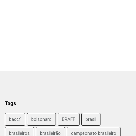
Tags
baccf
bolsonaro
BRAFF
brasil
brasileiros
brasileirão
campeonato brasileiro