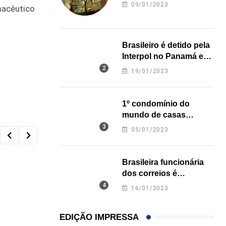
revela onde deixou o
09/01/2023
macêutico
corpo
Brasileiro é detido pela
Interpol no Panamá e
pode pegar prisão
19/01/2023
perpétua nos EUA
1º condomínio do
mundo de casas
impressas em 3D é
05/01/2023
inaugurado no Texas
Brasileira funcionária
dos correios é
assassinada a facadas
16/01/2023
na Califórnia
EDIÇÃO IMPRESSA