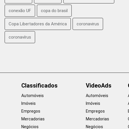
conexão UF
copa do brasil
Copa Libertadores da América
coronavirus
coronavírus
Classificados
VideoAds
Automóveis
Automóveis
Imóveis
Imóveis
Empregos
Empregos
Mercadorias
Mercadorias
Negócios
Negócios