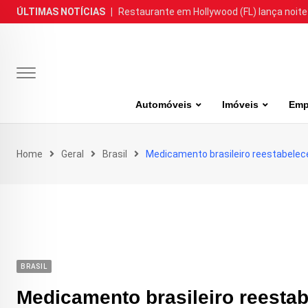
Skip
ÚLTIMAS NOTÍCIAS
|
Restaurante em Hollywood (FL) lança noite
to
content
Automóveis
Imóveis
Emp
Home
Geral
Brasil
Medicamento brasileiro reestabele
BRASIL
Medicamento brasileiro reesta