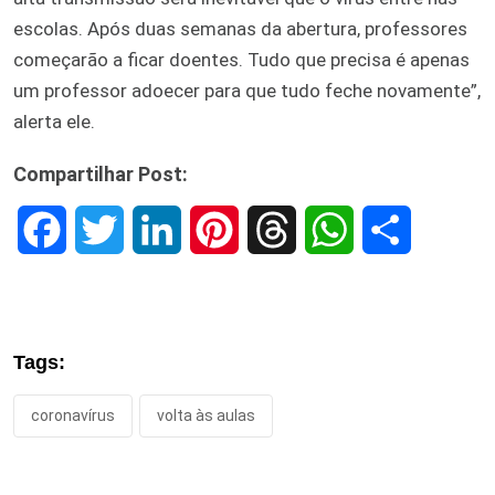
escolas. Após duas semanas da abertura, professores
começarão a ficar doentes. Tudo que precisa é apenas
um professor adoecer para que tudo feche novamente”,
alerta ele.
Compartilhar Post:
F
T
L
P
T
W
S
a
w
i
i
h
h
h
c
i
n
n
r
a
a
Tags:
e
t
k
t
e
t
r
coronavírus
volta às aulas
b
t
e
e
a
s
e
o
e
d
r
d
A