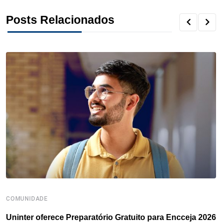
o
r
I
e
s
p
Posts Relacionados
k
n
s
p
t
COMUNIDADE
B
Uninter oferece Preparatório Gratuito para Encceja 2026
E