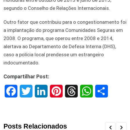
segundo o Conselho de Relações Internacionais.
Outro fator que contribuiu para o congestionamento foi
a implantação do programa Comunidades Seguras em
2008. O programa, que operou entre 2008 e 2014,
alertava ao Departamento de Defesa Interna (DHS),
caso a polícia local prendesse um estrangeiro
indocumentado.
Compartilhar Post:
F
T
L
P
T
W
S
a
w
i
i
h
h
h
c
i
n
n
r
a
a
Posts Relacionados
e
t
k
t
e
t
r