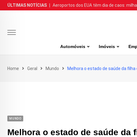
Skip
ÚLTIMAS NOTÍCIAS
|
Aeroportos dos EUA têm dia de caos: milh
to
content
Automóveis
Imóveis
Emp
Home
Geral
Mundo
Melhora o estado de saúde da filha
MUNDO
Melhora o estado de saúde da f