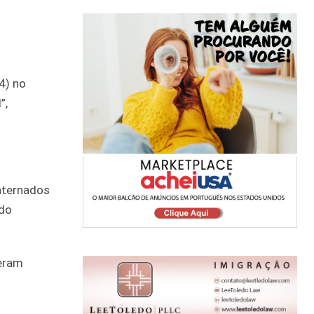
4) no
”,
internados
ndo
veram