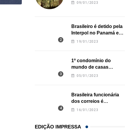
revela onde deixou o
09/01/2023
corpo
,
,
BRASIL
ESTADOS UNIDOS
MUNDO
Brasileiro é detido pela
Brasil e EUA alertam cidadãos sobre viagens ao..
Interpol no Panamá e
23/07/2026
pode pegar prisão
19/01/2023
perpétua nos EUA
1º condomínio do
mundo de casas
impressas em 3D é
05/01/2023
inaugurado no Texas
Brasileira funcionária
dos correios é
assassinada a facadas
16/01/2023
na Califórnia
EDIÇÃO IMPRESSA