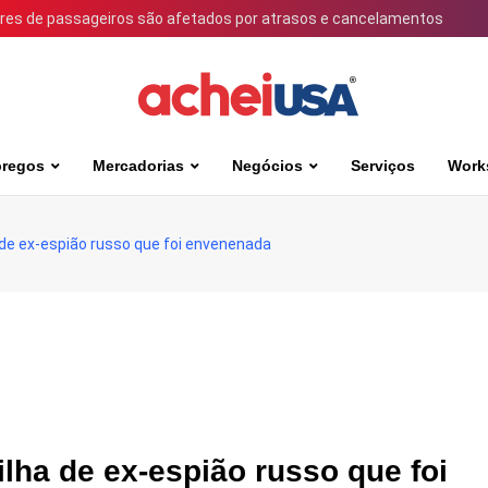
ares de passageiros são afetados por atrasos e cancelamentos
regos
Mercadorias
Negócios
Serviços
Work
 de ex-espião russo que foi envenenada
ilha de ex-espião russo que foi