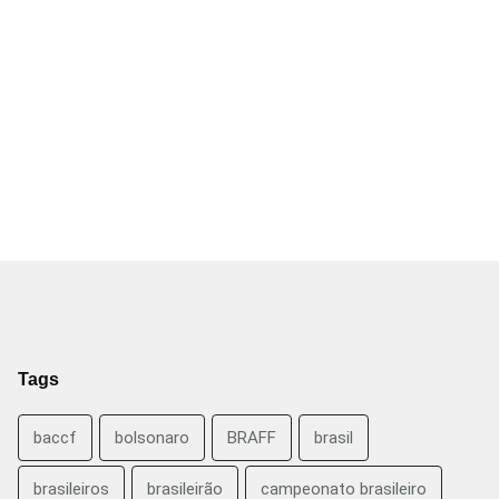
Tags
baccf
bolsonaro
BRAFF
brasil
brasileiros
brasileirão
campeonato brasileiro