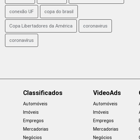
conexão UF
copa do brasil
Copa Libertadores da América
coronavirus
coronavírus
Classificados
VideoAds
Automóveis
Automóveis
Imóveis
Imóveis
Empregos
Empregos
Mercadorias
Mercadorias
Negócios
Negócios