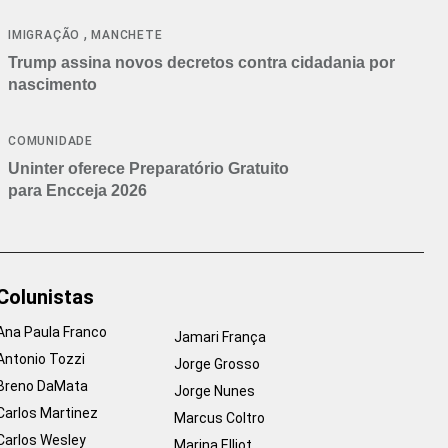
cancelamentos
,
IMIGRAÇÃO
MANCHETE
Trump assina novos decretos contra cidadania por
nascimento
COMUNIDADE
Uninter oferece Preparatório Gratuito
para Encceja 2026
Colunistas
Ana Paula Franco
Jamari França
Antonio Tozzi
Jorge Grosso
Breno DaMata
Jorge Nunes
Carlos Martinez
Marcus Coltro
Carlos Wesley
Marina Elliot