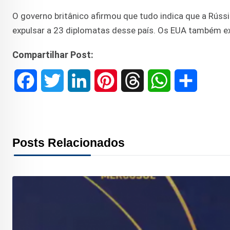
O governo britânico afirmou que tudo indica que a Rússi
expulsar a 23 diplomatas desse país. Os EUA também e
Compartilhar Post:
F
T
L
P
T
W
S
a
w
i
i
h
h
h
c
i
n
n
r
a
a
Posts Relacionados
e
t
k
t
e
t
r
b
t
e
e
a
s
e
o
e
d
r
d
A
o
r
I
e
s
p