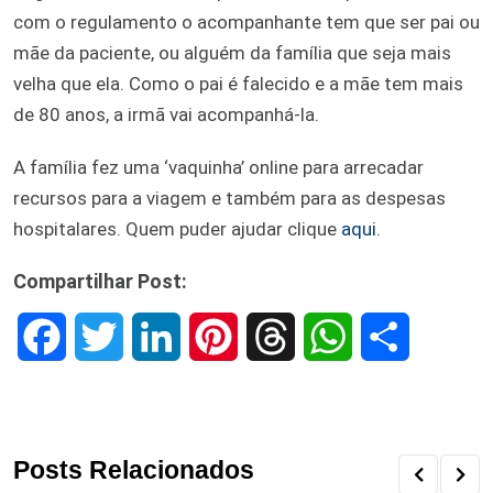
com o regulamento o acompanhante tem que ser pai ou
mãe da paciente, ou alguém da família que seja mais
velha que ela. Como o pai é falecido e a mãe tem mais
de 80 anos, a irmã vai acompanhá-la.
A família fez uma ‘vaquinha’ online para arrecadar
recursos para a viagem e também para as despesas
hospitalares. Quem puder ajudar clique
aqui
.
Compartilhar Post:
F
T
L
P
T
W
S
a
w
i
i
h
h
h
c
i
n
n
r
a
a
Posts Relacionados
e
t
k
t
e
t
r